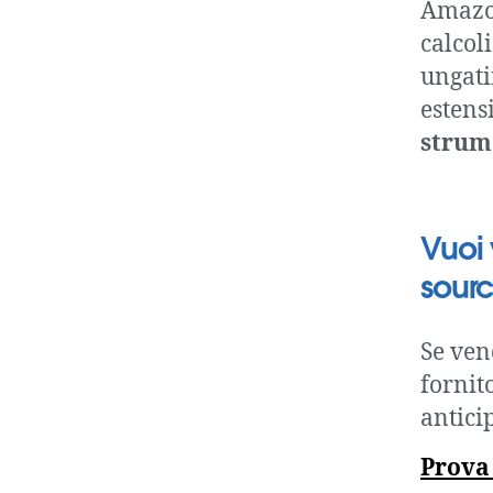
Amazon
calcoli
ungati
estens
strume
Vuoi 
sour
Se ven
fornit
antici
Prova