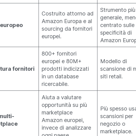
Strumento più
Costruito attorno ad
generale, men
Amazon Europa e al
 europeo
centrato sulle
sourcing da fornitori
specificità di
europei.
Amazon Europ
800+ fornitori
europei e 80M+
Modello di
ura fornitori
prodotti indicizzati
scansione di m
in un database
siti retail.
ricercabile.
Aiuta a valutare
opportunità su più
Più spesso us
marketplace
multi-
scansioni per
Amazon europei,
tplace
negozio o
invece di analizzare
marketplace.
ogni paese