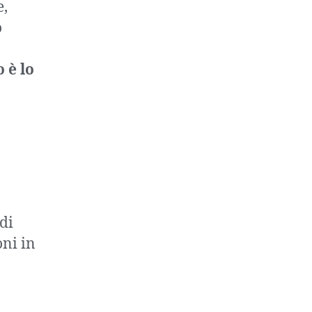
e,
o
 è lo
di
ni in