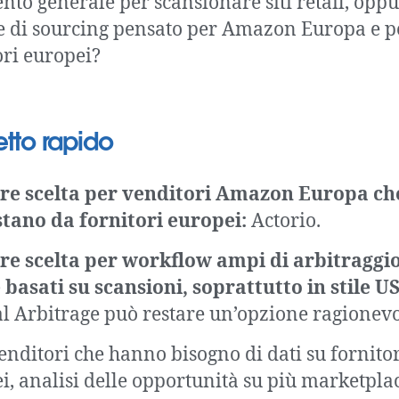
nto generale per scansionare siti retail, opp
 di sourcing pensato per Amazon Europa e pe
ori europei?
tto rapido
ore scelta per venditori Amazon Europa ch
tano da fornitori europei:
Actorio.
re scelta per workflow ampi di arbitraggi
 basati su scansioni, soprattutto in stile U
al Arbitrage può restare un’opzione ragionevo
venditori che hanno bisogno di dati su fornito
i, analisi delle opportunità su più marketpla