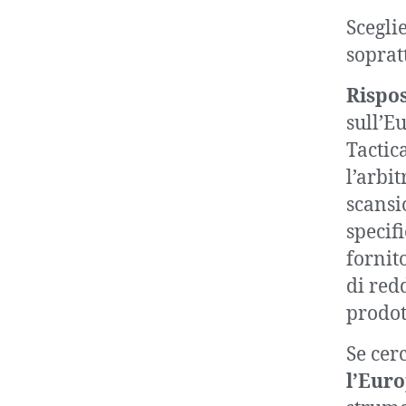
Scegli
soprat
Rispos
sull’E
Tactic
l’arbi
scansio
specif
fornit
di redd
prodot
Se cer
l’Eur