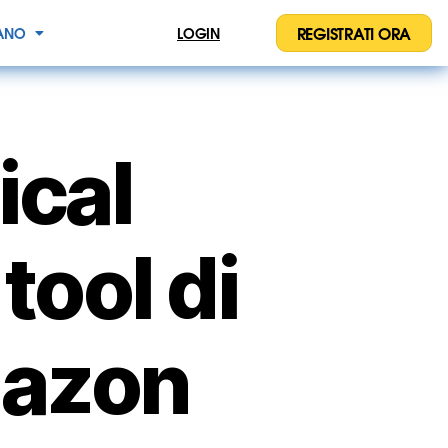
REGISTRATI ORA
IANO
LOGIN
ical
tool di
mazon