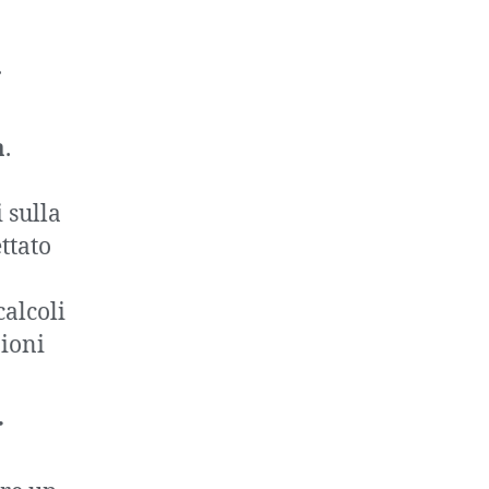
.
a
.
 sulla
ettato
calcoli
zioni
r