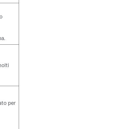
o
a.
olti
ato per