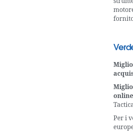
strume
motore
fornit
Verde
Migli
acquis
Miglio
online
Tactic
Per i 
europe