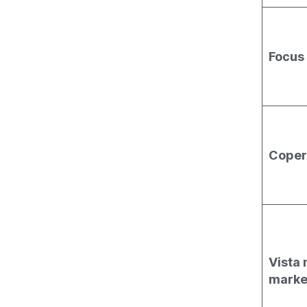
Focus
Copert
Vista 
marke