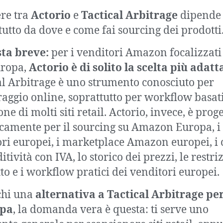
ere tra
Actorio
e
Tactical Arbitrage
dipende
tutto da dove e come fai sourcing dei prodotti
ta breve:
per i venditori Amazon focalizzati
uropa,
Actorio è di solito la scelta più adatt
al Arbitrage è uno strumento conosciuto per
traggio online, soprattutto per workflow basati
ne di molti siti retail. Actorio, invece, è prog
icamente per il sourcing su Amazon Europa, i
ori europei, i marketplace Amazon europei, i 
itività con IVA, lo storico dei prezzi, le restri
to e i workflow pratici dei venditori europei.
chi una
alternativa a Tactical Arbitrage pe
opa
, la domanda vera è questa: ti serve uno