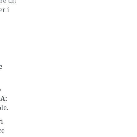
ure un
r i
e
o
SA:
le.
ri
ce