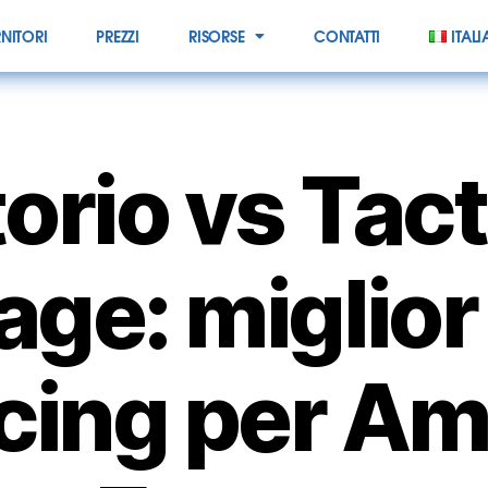
NITORI
PREZZI
RISORSE
CONTATTI
ITAL
orio vs Tact
age: miglior 
cing per A